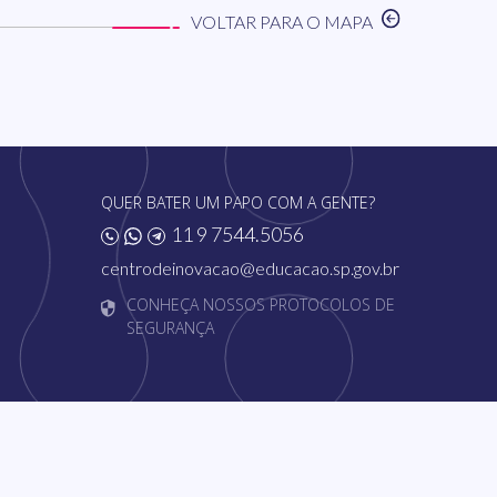
VOLTAR PARA O MAPA
QUER BATER UM PAPO COM A GENTE?
11 9 7544.5056
centrodeinovacao@educacao.sp.gov.br
CONHEÇA NOSSOS PROTOCOLOS DE
SEGURANÇA