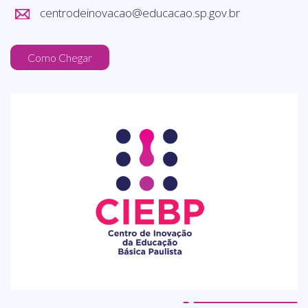
centrodeinovacao@educacao.sp.gov.br
Como Chegar